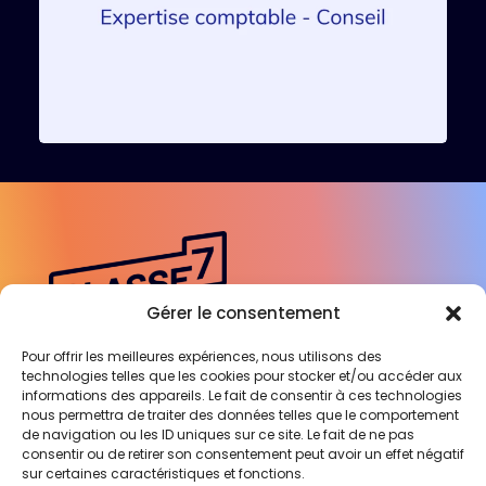
Gérer le consentement
Pour offrir les meilleures expériences, nous utilisons des
technologies telles que les cookies pour stocker et/ou accéder aux
Engagée auprès des Experts-
informations des appareils. Le fait de consentir à ces technologies
Comptables
nous permettra de traiter des données telles que le comportement
de navigation ou les ID uniques sur ce site. Le fait de ne pas
pour révéler leur cabinet
consentir ou de retirer son consentement peut avoir un effet négatif
sur certaines caractéristiques et fonctions.