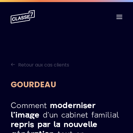
L’agence
Expertises
Retour aux cas clients
Cas clients
Ressources
GOURDEAU
Contact
Comment
moderniser
Boutique
l’image
d’un cabinet familial
repris par la nouvelle