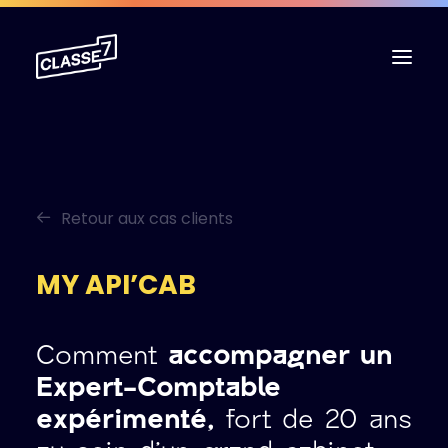
L’agence
Expertises
Retour aux cas clients
Cas clients
Ressources
MY API’CAB
Contact
Comment
accompagner un
Boutique
Expert-Comptable
expérimenté,
fort de 20 ans