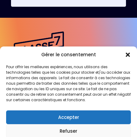
Gérer le consentement
Pour offrir les meilleures expériences, nous utilisons des
technologies telles que les cookies pour stocker et/ou accéder aux
Engagée auprès des Experts-
informations des appareils. Le fait de consentir à ces technologies
Comptables
nous permettra de traiter des données telles que le comportement
de navigation ou les ID uniques sur ce site. Le fait de ne pas
pour révéler leur cabinet
consentir ou de retirer son consentement peut avoir un effet négatif
sur certaines caractéristiques et fonctions.
02 40 95 59 95
Accepter
Mentions légales
–
Politiques de cookies
Refuser
Prendre un RDV